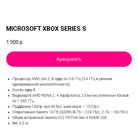
MICROSOFT XBOX SERIES S
1 500
р.
Арендовать
Процессор AMD Zen 2, 8 ядер по 3.6 ГГц (3.4 ГГц в режиме
одновременной многопоточности)
Кол-во ядер 8
Видеокарта AMD RDNA 2, 4 терафлопса, 20 вычислительных блоков
по 1.565 ГГц
Поддержка 1440p при 60 fps, максимум — 120 fps
Оперативная память 10 Гб GDDR6 (8 Гб — 224 Гб/с, 2 ГБ — 56 Гб/с)
Объем встроенной памяти 512 Гб PCIe Gen 4 NVME SSD
Вес 3.2 кг