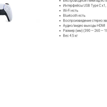
Беспроводной геймпад ест
Интерфейсы USB Type C x1, 
Wi-Fi есть
Bluetooth есть
Воспроизведение стерео зв
Аудио/видео выходы HDMI
Размер (мм) (390 — 260 — 1
Вес 4.5 кг