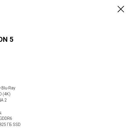
ON 5
 Blu-Ray
D (4K)
A 2
ц
 GDDR6
825 ГБ SSD