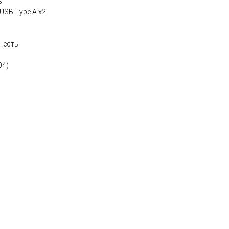
ь
USB Type A x2
. есть
04)