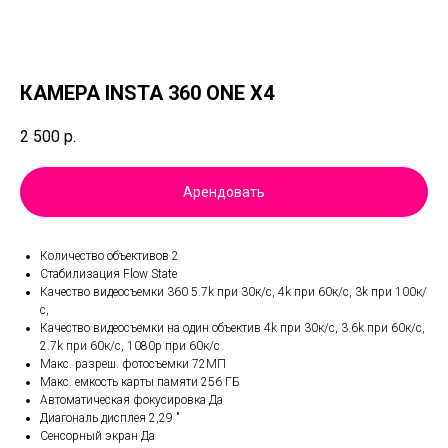
КАМЕРА INSTA 360 ONE X4
2 500
р.
Арендовать
Количество объективов 2
Cтабилизация Flow State
Качество видеосъемки 360 5.7k при 30к/с, 4k при 60к/с, 3k при 100к/
с,
Качество видеосъемки на один объектив 4k при 30к/с, 3.6k при 60к/с,
2.7k при 60к/с, 1080p при 60к/c
Макс. разреш. фотосъемки 72МП
Макс. емкость карты памяти 256 ГБ
Автоматическая фокусировка Да
Диагональ дисплея 2,29 "
Сенсорный экран Да