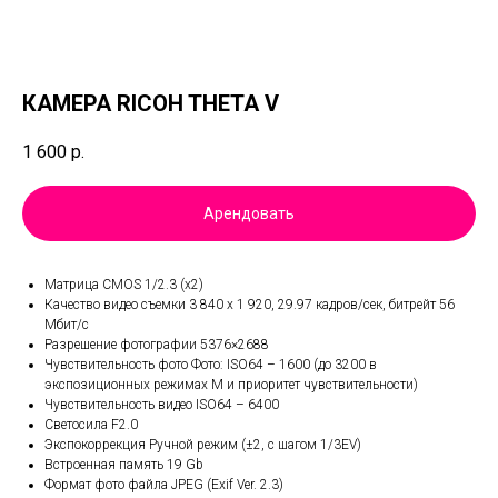
КАМЕРА RICOH THETA V
1 600
р.
Арендовать
Матрица CMOS 1/2.3 (x2)
Качество видео съемки 3 840 x 1 920, 29.97 кадров/сек, битрейт 56
Мбит/с
Разрешение фотографии 5376×2688
Чувствительность фото Фото: ISO64 – 1600 (до 3200 в
экспозиционных режимах М и приоритет чувствительности)
Чувствительность видео ISO64 – 6400
Светосила F2.0
Экспокоррекция Ручной режим (±2, с шагом 1/3EV)
Встроенная память 19 Gb
Формат фото файла JPEG (Exif Ver. 2.3)