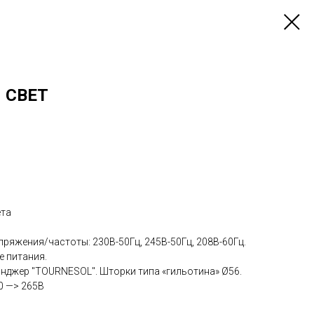
 СВЕТ
ета
ряжения/частоты: 230В-50Гц, 245В-50Гц, 208В-60Гц.
е питания.
джер "TOURNESOL". Шторки типа «гильотина» Ø56.
0 —> 265В