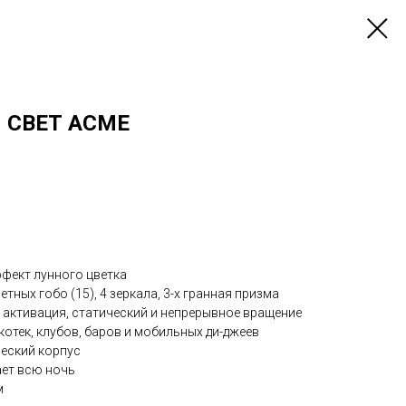
 СВЕТ ACME
фект лунного цветка
етных гобо (15), 4 зеркала, 3-х гранная призма
 активация, статический и непрерывное вращение
котек, клубов, баров и мобильных ди-джеев
ческий корпус
ает всю ночь
м