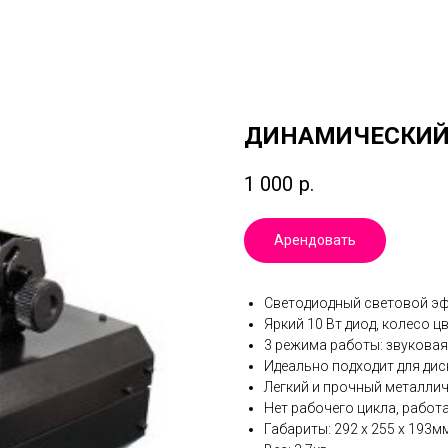
ДИНАМИЧЕСКИЙ
1 000
р.
Арендовать
Светодиодный световой эф
Яркий 10 Вт диод, колесо цв
3 режима работы: звуковая
Идеально подходит для дис
Легкий и прочный металли
Нет рабочего цикла, работ
Габариты: 292 х 255 х 193м