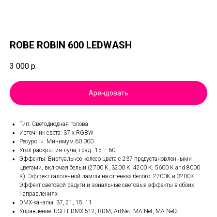
ROBE ROBIN 600 LEDWASH
3 000
р.
Арендовать
Тип: Светодиодная голова
Источник света: 37 x RGBW
Ресурс, ч: Минимум 60 000
Угол раскрытия луча, град.: 15 – 60
Эффекты: Виртуальное колесо цвета с 237 предустановленными
цветами, включая белый (2700 K, 3200 K, 4200 K, 5600 K and 8000
K). Эффект галогенной лампы на оттенках белого: 2700К и 3200К.
Эффект световой радуги и зональные световые эффекты в обоих
направлениях
DMX-каналы: 37, 21, 15, 11
Управление: USITT DMX-512, RDM, ArtNet, MA Net, MA Net2