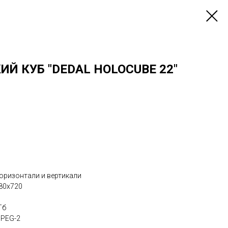
Й КУБ "DEDAL HOLOCUBE 22"
горизонтали и вертикали
280х720
Гб
MPEG-2