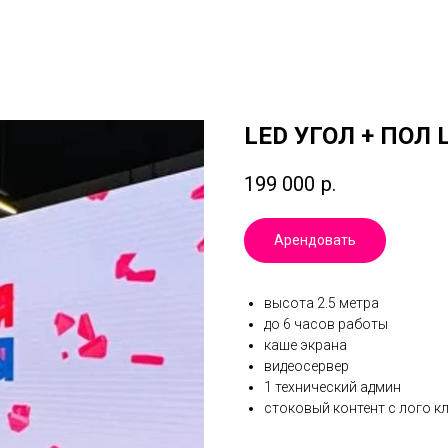
LED УГОЛ + ПОЛ 
199 000
р.
Арендовать
высота 2.5 метра
до 6 часов работы
каше экрана
видеосервер
1 технический админ
стоковый контент с лого к