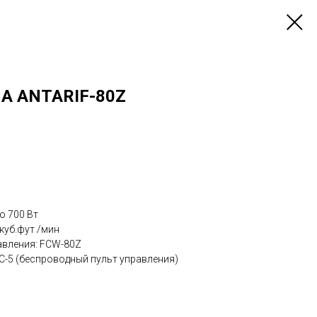
А ANTARIF-80Z
ю 700 Вт
куб.фут /мин
авления: FCW-80Z
FC-5 (беспроводный пульт управления)