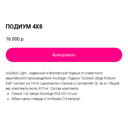
ПОДИУМ 4X8
16 000
р.
Арендовать
AluDeck Light - надежный и безопасный подиум от известного
европейского производителя Alustage. Подиум "AluDeck Stage Podium
4x8" состоит из 16-ти сценических станков и составляет 32 кв.м. Общий
вес комплекта около 670 кг. Состав комплекта:
Станок 1x2 метра Alustage SCA-03 (16 шт)
Юбка сцены спереди и по бокам (16 метров)