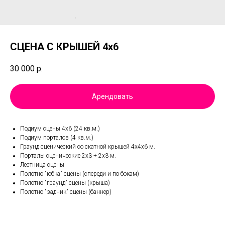
СЦЕНА С КРЫШЕЙ 4x6
30 000
р.
Арендовать
Подиум сцены 4x6 (24 кв.м.)
Подиум порталов (4 кв.м.)
Граунд сценический со скатной крышей 4x4x6 м.
Порталы сценические 2x3 + 2x3 м.
Лестница сцены
Полотно "юбка" сцены (спереди и по бокам)
Полотно "граунд" сцены (крыша)
Полотно "задник" сцены (баннер)