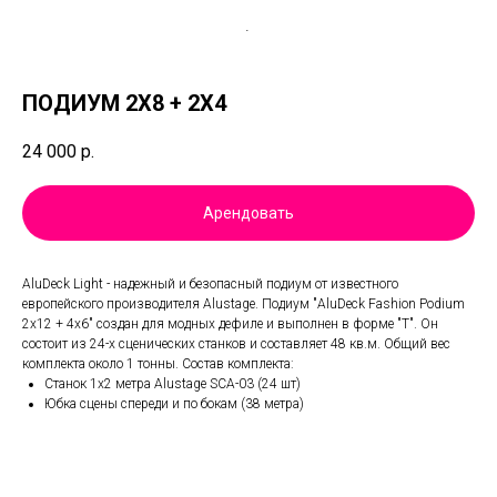
ПОДИУМ 2X8 + 2X4
24 000
р.
Арендовать
AluDeck Light - надежный и безопасный подиум от известного
европейского производителя Alustage. Подиум "AluDeck Fashion Podium
2x12 + 4x6" создан для модных дефиле и выполнен в форме "Т". Он
состоит из 24-х сценических станков и составляет 48 кв.м. Общий вес
комплекта около 1 тонны. Состав комплекта:
Станок 1x2 метра Alustage SCA-03 (24 шт)
Юбка сцены спереди и по бокам (38 метра)