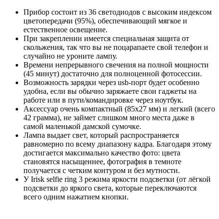
Прибор состоит из 36 светодиодов с высоким индексом
цветопередачи (95%), обеспечивающий мягкое и
естественное освещение.
При закреплении имеется специальная защита от
скольжения, так что вы не поцарапаете свой телефон и
случайно не уроните лампу.
Времени непрерывного свечения на полной мощности
(45 минут) достаточно для полноценной фотосессии.
Возможность зарядки через usb-порт будет особенно
удобна, если вы обычно заряжаете свои гаджеты на
работе или в пути/командировке через ноутбук.
Аксессуар очень компактный (85х27 мм) и легкий (всего
42 грамма), не займет слишком много места даже в
самой маленькой дамской сумочке.
Лампа выдает свет, который распространяется
равномерно по всему диапазону кадра. Благодаря этому
достигается максимально качество фото: цвета
становятся насыщеннее, фотография в темноте
получается с четким контуром и без мутности.
У Irisk selfie ring 3 режима яркости подсветки (от лёгкой
подсветки до яркого света, которые переключаются
всего одним нажатием кнопки.