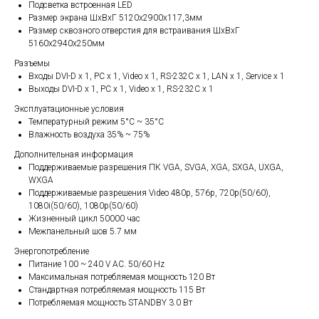
Подсветка встроенная LED
Размер экрана ШхВхГ 5120х2900х117,3мм
Размер сквозного отверстия для встраивания ШхВхГ
5160х2940х250мм
Разъемы
Входы DVI-D x 1, PC x 1, Video x 1, RS-232C x 1, LAN x 1, Service x 1
Выходы DVI-D x 1, PC x 1, Video x 1, RS-232C x 1
Эксплуатационные условия
Температурный режим 5°С ~ 35°С
Влажность воздуха 35% ~ 75%
Дополнительная информация
Поддерживаемые разрешения ПК VGA, SVGA, XGA, SXGA, UXGA,
WXGA
Поддерживаемые разрешения Video 480p, 576p, 720p(50/60),
1080i(50/60), 1080p(50/60)
Жизненный цикл 50000 час
Межпанельный шов 5.7 мм
Энергопотребление
Питание 100 ~ 240 V AC. 50/60 Hz
Максимальная потребляемая мощность 120 Вт
Стандартная потребляемая мощность 115 Вт
Потребляемая мощность STANDBY 3.0 Вт