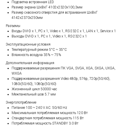
Подсветка встроенная LED
Размер экрана ШхВхГ 4102х2320х100,3мм
Размер сквозного отверстия для встраивания ШхВхГ
4142х2370х250мм
Разъемы
Входы DVI-D x 1, PC x 1, Video x 1, RS-232C x 1, LAN x 1, Service x 1
Выходы DVI-D x 1, PC x 1, Video x 1, RS-232C x 1
Эксплуатационные условия
Температурный режим 5°С ~ 35°С
Влажность воздуха 35% ~ 75%
Дополнительная информация
Поддерживаемые разрешения ПК VGA, SVGA, XGA, SXGA, UXGA,
WXGA
Поддерживаемые разрешения Video 480p, 576p, 720p(50/60),
1080i(50/60), 1080p(50/60)
Жизненный цикл 50000 час
Межпанельный шов 5.7 мм
Энергопотребление
Питание 100 ~ 240 V AC. 50/60 Hz
Максимальная потребляемая мощность 120 Вт
Стандартная потребляемая мощность 115 Вт
Потребляемая мощность STANDBY 3.0 Вт